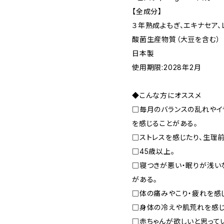
【全成分】
３年熟成よもぎ、エキナセア、
酸菌生産物質（大豆を含む）
日本製
使用期限:2028年2月
◆こんな方にオススメ
□毎月のバランスの乱れやイ
を感じることがある。
□ストレスを感じたり、生理
□45歳以上。
□寝つきが悪い・眠りが浅い
がある。
□体の痛みやこり・疲れを感
□身体の冷えや肌荒れを感じ
□赤ちゃんが欲しいと思って