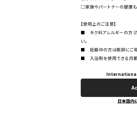
□家族やパートナーの健康も
【使用上のご注意】
■ キク科アレルギーの方（
い。
■ 妊娠中の方は医師にご相
■ 入浴剤を使用できる月齢
Internationa
Ad
日本国内