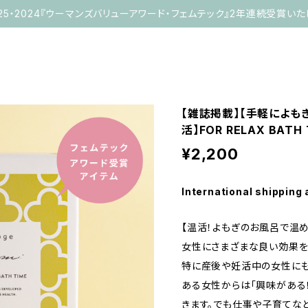
025・2024『ウーマンズバリューアワード・フェムテック』2年連続受賞いた
【雑誌掲載】【手軽によも
活】FOR RELAX BATH 
¥2,200
International shipping 
【温活！よもぎのお風呂で温め
女性にさまざまな良い効果を
特に産後や妊活中の女性に
ある女性からは「興味がある！
きます。でも仕事や子育てな