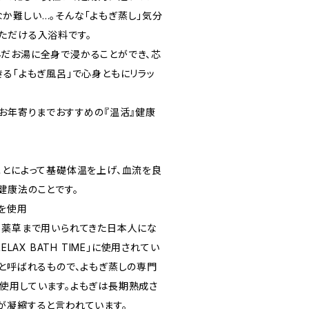
か難しい…。そんな「よもぎ蒸し」気分
ただける入浴料です。
だお湯に全身で浸かることができ、芯
きる「よもぎ風呂」で心身ともにリラッ
らお年寄りまでおすすめの『温活』健康
ことによって基礎体温を上げ、血流を良
健康法のことです。
を使用
ら薬草まで用いられてきた日本人にな
ELAX BATH TIME」に使用されてい
」と呼ばれるもので、よもぎ蒸しの専門
使用しています。よもぎは長期熟成さ
が凝縮すると言われています。