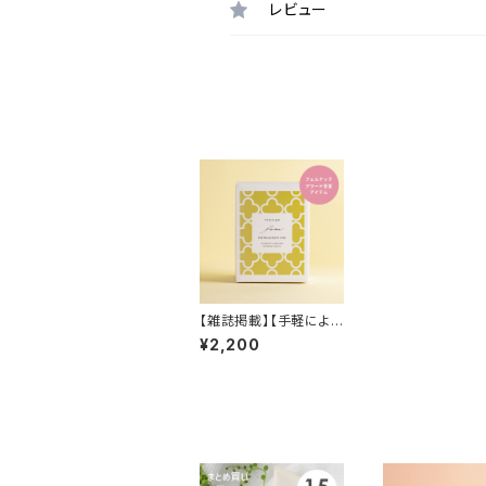
レビュー
【雑誌掲載】【手軽によも
ぎ蒸し気分が楽しめる
¥2,200
入浴料/温活】FOR REL
AX BATH TIME