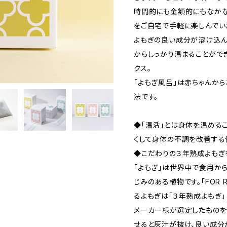
時間的にも金額的にもなかな
をご自宅で手軽に楽しんでい
よもぎの良い成分が溶け込ん
からしっかり温まることがで
クス。
「よもぎ風呂」は赤ちゃんか
法です。
◆「温活」とは身体を温める
くして身体の不調を改善する
◆こだわりの３年熟成よもぎ
「よもぎ」は世界中で食用か
じみのある植物です。「FOR R
るよもぎは「３年熟成よもぎ
メーカー様が選定したものを
せると灰汁が抜け、良い成分