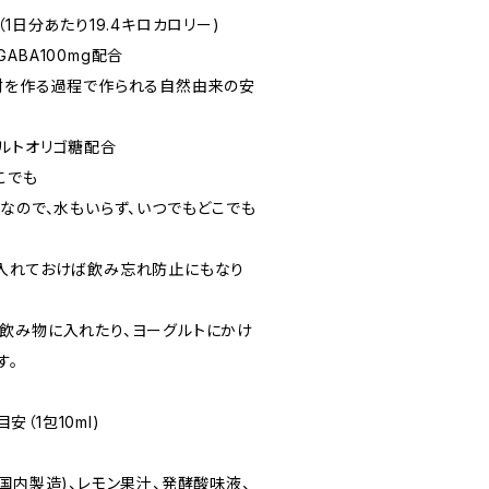
1日分あたり19.4キロカロリー)
ABA100mg配合
酎を作る過程で作られる自然由来の安
ルトオリゴ糖配合
こでも
なので、水もいらず、いつでもどこでも
入れておけば飲み忘れ防止にもなり
飲み物に入れたり、ヨーグルトにかけ
す。
安（1包10ml)
国内製造)、レモン果汁、発酵酸味液、