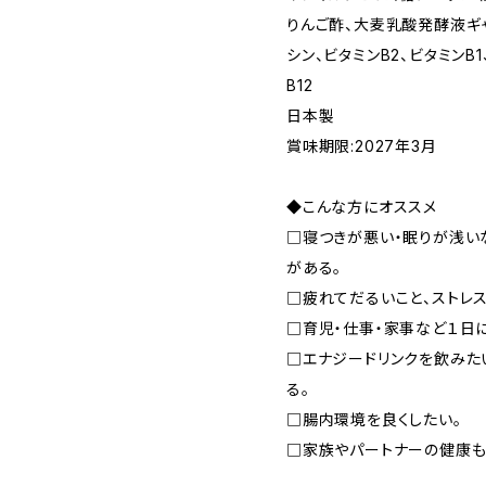
りんご酢、大麦乳酸発酵液ギ
シン、ビタミンB2、ビタミンB
B12
日本製
賞味期限:2027年3月
◆こんな方にオススメ
□寝つきが悪い・眠りが浅い
がある。
□疲れてだるいこと、ストレ
□育児・仕事・家事など１日
□エナジードリンクを飲みた
る。
□腸内環境を良くしたい。
□家族やパートナーの健康も