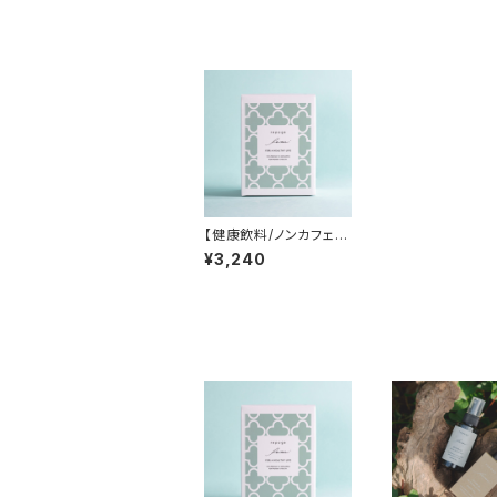
【健康飲料/ノンカフェイ
ン！おやすみタイムのサ
¥3,240
ポートドリンク/ストレ
ス/疲労ケア】FOR A H
EALTHY LIFE